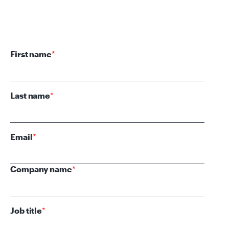
First name
*
Last name
*
Email
*
Company name
*
Job title
*